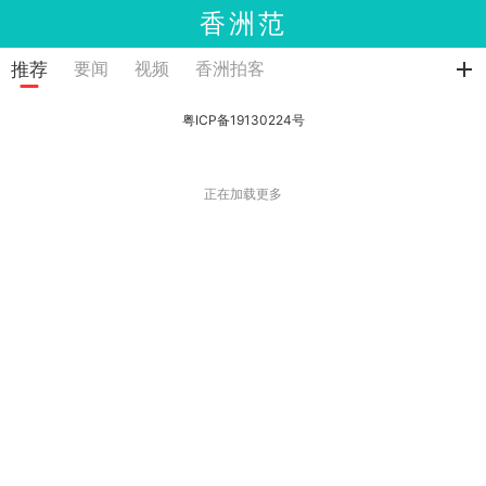
香洲范
要闻
视频
香洲拍客
推荐
松开刷新
粤ICP备19130224号
正在加载更多